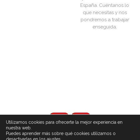
España. Cuéntanos lo
que necesitas y nos
pondremos a trabajar
enseguida.
Utilizamos cookies para ofrecerte la mejor experiencia en
nuestra web.
Puedes aprender más sobre qué cookies utilizamos o
desactivarlas en los ajustes.